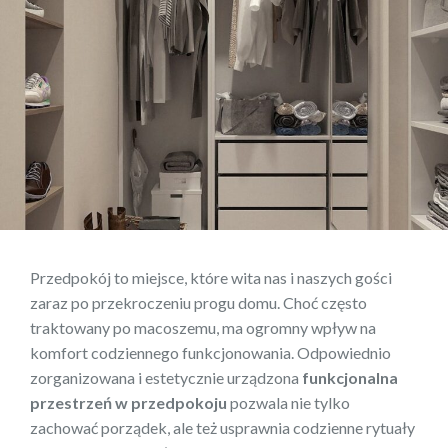
Przedpokój to miejsce, które wita nas i naszych gości
zaraz po przekroczeniu progu domu. Choć często
traktowany po macoszemu, ma ogromny wpływ na
komfort codziennego funkcjonowania. Odpowiednio
zorganizowana i estetycznie urządzona
funkcjonalna
przestrzeń w przedpokoju
pozwala nie tylko
zachować porządek, ale też usprawnia codzienne rytuały