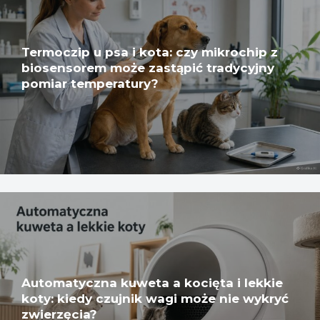
Termoczip u psa i kota: czy mikrochip z
biosensorem może zastąpić tradycyjny
pomiar temperatury?
Automatyczna kuweta a kocięta i lekkie
koty: kiedy czujnik wagi może nie wykryć
zwierzęcia?