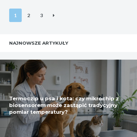
Stronicowanie
1
2
3
wpisów
NAJNOWSZE ARTYKUŁY
Termoczip u psa i kota: czy mikrochip z
biosensorem może zastąpić tradycyjny
pomiar temperatury?