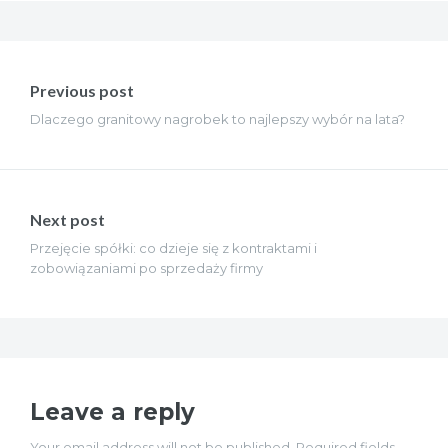
Nawigacja
wpisu
Previous post
Dlaczego granitowy nagrobek to najlepszy wybór na lata?
Next post
Przejęcie spółki: co dzieje się z kontraktami i
zobowiązaniami po sprzedaży firmy
Leave a reply
Your email address will not be published. Required fields