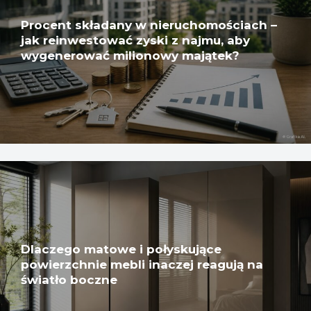
Procent składany w nieruchomościach –
jak reinwestować zyski z najmu, aby
wygenerować milionowy majątek?
Dlaczego matowe i połyskujące
powierzchnie mebli inaczej reagują na
światło boczne