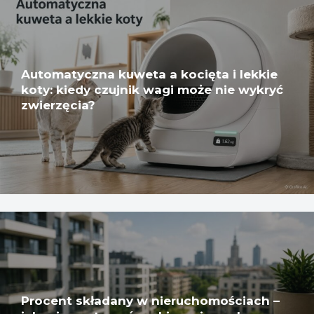
Automatyczna kuweta a kocięta i lekkie
koty: kiedy czujnik wagi może nie wykryć
zwierzęcia?
Procent składany w nieruchomościach –