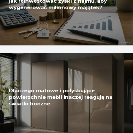
jak reinwestować zyski z najmu, aby
wygenerować milionowy majątek?
Dlaczego matowe i połyskujące
powierzchnie mebli inaczej reagują na
światło boczne