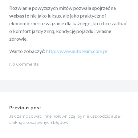
Rozwianie powyższych mitów pozwala spojrzeć na
webasto
nie jako luksus, ale jako praktyczne i
ekonomiczne rozwiązanie dla każdego, kto chce zadbać
o komfort jazdy zimą, kondycję pojazdu i własne
zdrowie.
Warto zobaczyć:
http://www.autoteam.com.pl
No Comments
Nawigacja
wpisu
Previous post
Jak zamocować linkę holowniczą, by nie uszkodzić auta i
uniknąć kosztownych błędów