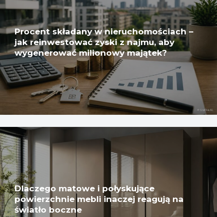
Procent składany w nieruchomościach –
jak reinwestować zyski z najmu, aby
wygenerować milionowy majątek?
Dlaczego matowe i połyskujące
powierzchnie mebli inaczej reagują na
światło boczne