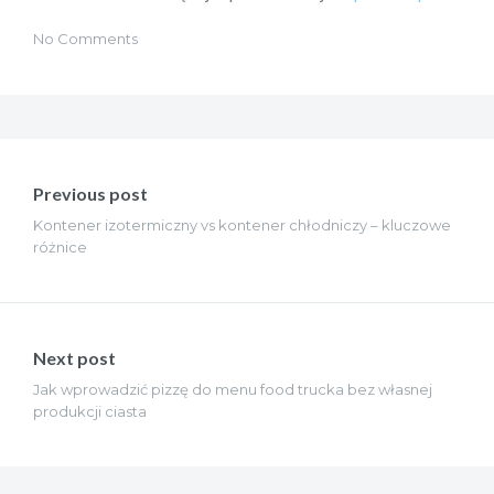
No Comments
Nawigacja
wpisu
Previous post
Kontener izotermiczny vs kontener chłodniczy – kluczowe
różnice
Next post
Jak wprowadzić pizzę do menu food trucka bez własnej
produkcji ciasta