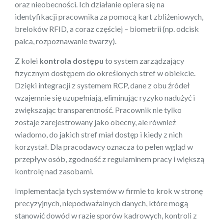
oraz nieobecności. Ich działanie opiera się na
identyfikacji pracownika za pomocą kart zbliżeniowych,
breloków RFID, a coraz częściej – biometrii (np. odcisk
palca, rozpoznawanie twarzy).
Z kolei
kontrola dostępu
to system zarządzający
fizycznym dostępem do określonych stref w obiekcie.
Dzięki integracji z systemem RCP, dane z obu źródeł
wzajemnie się uzupełniają, eliminując ryzyko nadużyć i
zwiększając transparentność. Pracownik nie tylko
zostaje zarejestrowany jako obecny, ale również
wiadomo, do jakich stref miał dostęp i kiedy z nich
korzystał. Dla pracodawcy oznacza to pełen wgląd w
przepływ osób, zgodność z regulaminem pracy i większą
kontrolę nad zasobami.
Implementacja tych systemów w firmie to krok w stronę
precyzyjnych, niepodważalnych danych, które mogą
stanowić dowód w razie sporów kadrowych, kontroli z