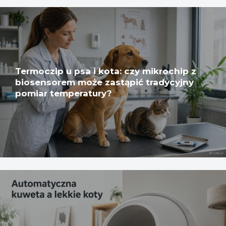
Termoczip u psa i kota: czy mikrochip z
biosensorem może zastąpić tradycyjny
pomiar temperatury?