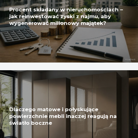
Procent składany w nieruchomościach –
jak reinwestować zyski z najmu, aby
wygenerować milionowy majątek?
Dlaczego matowe i połyskujące
powierzchnie mebli inaczej reagują na
światło boczne