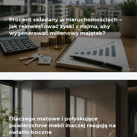
Procent składany w nieruchomościach –
jak reinwestować zyski z najmu, aby
wygenerować milionowy majątek?
Dlaczego matowe i połyskujące
powierzchnie mebli inaczej reagują na
światło boczne