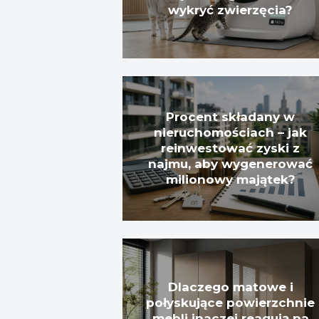
wykryć zwierzęcia?
Procent składany w
nieruchomościach – jak
reinwestować zyski z
najmu, aby wygenerować
milionowy majątek?
Dlaczego matowe i
połyskujące powierzchnie
mebli inaczej reagują na