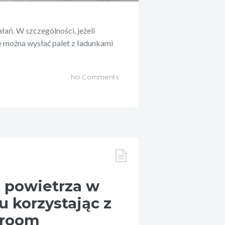
łań. W szczególności, jeżeli
nie można wysłać palet z ładunkami
No Comments
ć powietrza w
 korzystając z
nroom