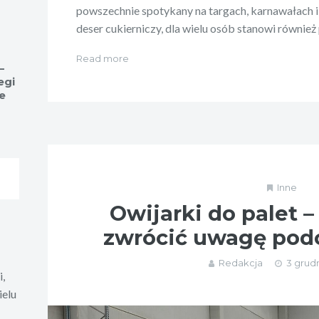
powszechnie spotykany na targach, karnawałach 
deser cukierniczy, dla wielu osób stanowi również
Read more
–
egi
e
Inne
Owijarki do palet –
zwrócić uwagę pod
Redakcja
3 grudn
i,
ielu