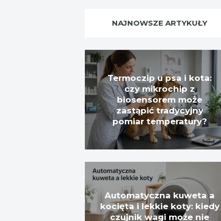
NAJNOWSZE ARTYKUŁY
Termoczip u psa i kota:
czy mikrochip z
biosensorem może
zastąpić tradycyjny
pomiar temperatury?
Automatyczna kuweta a
kocięta i lekkie koty: kiedy
czujnik wagi może nie