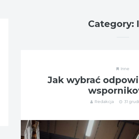
Category: 
Inne
Jak wybrać odpowi
wspornik
Redakcja
31 grud