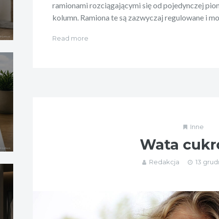
ramionami rozciągającymi się od pojedynczej pi
kolumn. Ramiona te są zazwyczaj regulowane i m
Read more
Inne
Wata cuk
Redakcja
13 grud