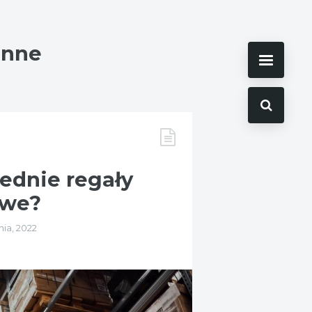
Inne
ednie regały
owe?
nia, 2022