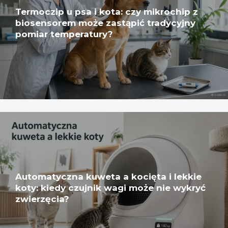
Termoczip u psa i kota: czy mikrochip z
biosensorem może zastąpić tradycyjny
pomiar temperatury?
Automatyczna kuweta a kocięta i lekkie
koty: kiedy czujnik wagi może nie wykryć
zwierzęcia?