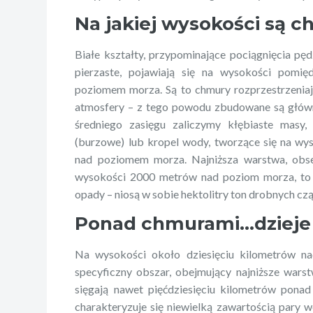
Na jakiej wysokości są 
Białe kształty, przypominające pociągnięcia pę
pierzaste, pojawiają się na wysokości pom
poziomem morza. Są to chmury rozprzestrzenia
atmosfery – z tego powodu zbudowane są główn
średniego zasięgu zaliczymy kłębiaste masy
(burzowe) lub kropel wody, tworzące się na w
nad poziomem morza. Najniższa warstwa, ob
wysokości 2000 metrów nad poziom morza, to
opady – niosą w sobie hektolitry ton drobnych cz
Ponad chmurami…dzieje 
Na wysokości około dziesięciu kilometrów n
specyficzny obszar, obejmujący najniższe warst
sięgają nawet pięćdziesięciu kilometrów pona
charakteryzuje się niewielką zawartością pary w