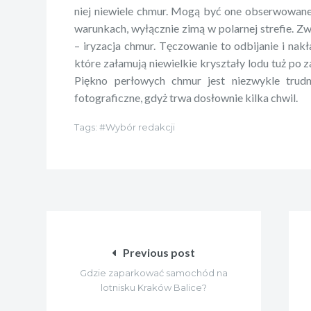
niej niewiele chmur. Mogą być one obserwowane
warunkach, wyłącznie zimą w polarnej strefie. Z
– iryzacja chmur. Tęczowanie to odbijanie i nakła
które załamują niewielkie kryształy lodu tuż po 
Piękno perłowych chmur jest niezwykle trud
fotograficzne, gdyż trwa dosłownie kilka chwil.
Tags:
Wybór redakcji
Nawigacja
wpisu
Previous post
Gdzie zaparkować samochód na
lotnisku Kraków Balice?