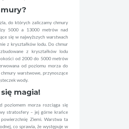
chmury?
dzla, do których zaliczamy chmury
iędzy 5000 a 13000 metrów nad
jące się w najwyższych warstwach
ie z kryształków lodu. Do chmur
, zbudowane z kryształków lodu
ysokości od 2000 do 5000 metrów
serwowana od poziomu morza do
 chmury warstwowe, przynoszące
ąsteczek wody.
się magia!
ad poziomem morza rozciąga się
wy stratosfery – jej górne krańce
d powierzchnię Ziemi. Warstwa ta
odnej, co sprawia, że występuje w