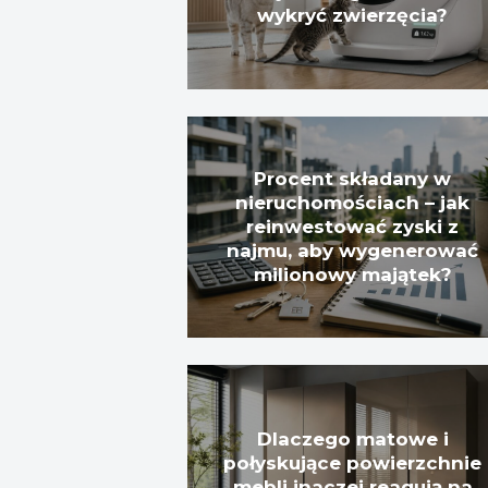
wykryć zwierzęcia?
Procent składany w
nieruchomościach – jak
reinwestować zyski z
najmu, aby wygenerować
milionowy majątek?
Dlaczego matowe i
połyskujące powierzchnie
mebli inaczej reagują na