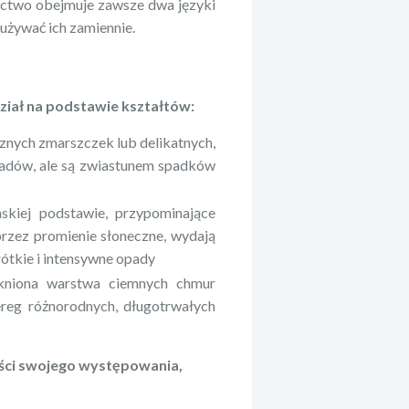
nictwo obejmuje zawsze dwa języki
 używać ich zamiennie.
dział na podstawie kształtów:
znych zmarszczek lub delikatnych,
padów, ale są zwiastunem spadków
skiej podstawie, przypominające
przez promienie słoneczne, wydają
rótkie i intensywne opady
ikniona warstwa ciemnych chmur
ereg różnorodnych, długotrwałych
ści swojego występowania,