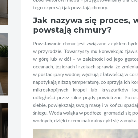
tego czym są i jak powstają chmury.
Jak nazywa się proces, 
powstają chmury?
Powstawanie chmur jest związane z cyklem hydr
w przyrodzie. Towarzyszy mu konwekcja: zjawis
w górę lub w dół – w zależności od jego gęst
oceanach, jeziorach i rzekach sprawia, że zmienia 
w postaci pary wodnej wędrują z łatwością w co
napotykają niższą temperaturę, co sprzyja ich k
mikroskopijnych kropel lub kryształków l
odległości przez silne prądy powietrzne. Poz
siebie, powiększają swoją masę i w końcu spadaj
śniegu. Woda wsiąka w podłoże, gromadzi się po
wodnych, dzięki czemu naturalny cykl się zamyka.