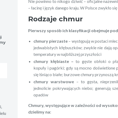
Nie powinno to nikogo dziwić – oficjalne nazew
– łacinę i język danego kraju. W Polsce zwykło się
Rodzaje chmur
Pierwszy sposób ich klasyfikacji obejmuje po
i
chmury pierzaste
– występują w postaci mlec
rmy
jedwabistych kłębuszków; zwykle nie dają o
temperatury w najbliższej przyszłości
chmury kłębiaste –
to gęste obłoki o pła
kopuły i pagórki; gdy są mocno doświetlone 
się lśniąco białe; burzowe chmury przynoszą k
chmury warstwowe
– to gęsta, nieprzen
jednolicie pokrywających niebo; generują sz
opadów
Chmury, występujące w zależności od wysoko
i,
dzielimy na:
ielu