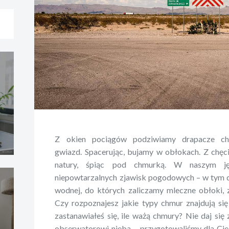
Z okien pociągów podziwiamy drapacze chm
gwiazd. Spacerując, bujamy w obłokach. Z chę
natury, śpiąc pod chmurką. W naszym j
niepowtarzalnych zjawisk pogodowych – w tym 
wodnej, do których zaliczamy mleczne obłoki, 
Czy rozpoznajesz jakie typy chmur znajdują si
zastanawiałeś się, ile ważą chmury? Nie daj si
obserwatorowi nieba – przygotowaliśmy dla Ci