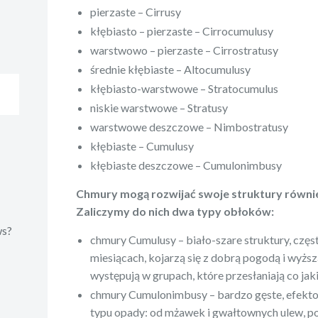
pierzaste – Cirrusy
kłębiasto – pierzaste – Cirrocumulusy
warstwowo – pierzaste – Cirrostratusy
średnie kłębiaste – Altocumulusy
kłębiasto-warstwowe – Stratocumulus
niskie warstwowe – Stratusy
warstwowe deszczowe – Nimbostratusy
kłębiaste – Cumulusy
kłębiaste deszczowe – Cumulonimbusy
Chmury mogą rozwijać swoje struktury równie
Zaliczymy do nich dwa typy obłoków:
ws?
chmury Cumulusy – biało-szare struktury, czę
miesiącach, kojarzą się z dobrą pogodą i wyżs
występują w grupach, które przesłaniają co jak
chmury Cumulonimbusy – bardzo gęste, efekto
typu opady: od mżawek i gwałtownych ulew, po 