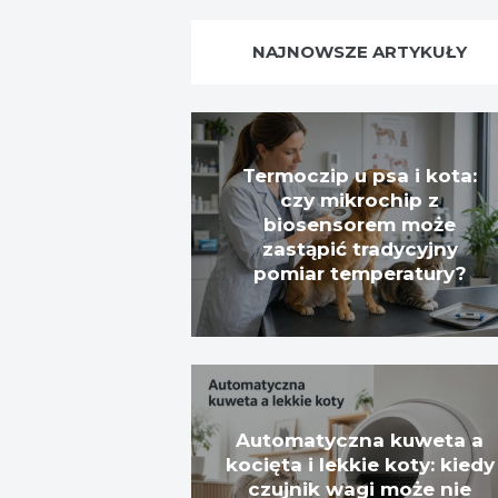
NAJNOWSZE ARTYKUŁY
Termoczip u psa i kota:
czy mikrochip z
biosensorem może
zastąpić tradycyjny
pomiar temperatury?
Automatyczna kuweta a
kocięta i lekkie koty: kiedy
czujnik wagi może nie