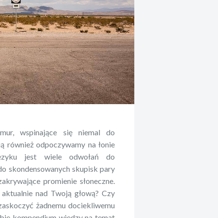
ur, wspinające się niemal do
cią również odpoczywamy na łonie
ęzyku jest wiele odwołań do
do skondensowanych skupisk pary
zakrywające promienie słoneczne.
ę aktualnie nad Twoją głową? Czy
ę zaskoczyć żadnemu dociekliwemu
ebie kompendium wiedzy na temat