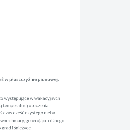
ż w płaszczyźnie pionowej.
sto występujące w wakacyjnych
zą temperaturą otoczenia;
iś czas część czystego nieba
wne chmury, generujące różnego
grad i śnieżyce