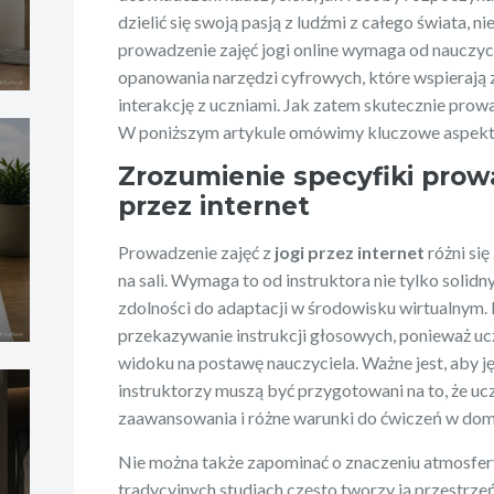
dzielić się swoją pasją z ludźmi z całego świata, 
prowadzenie zajęć jogi online wymaga od nauczyc
opanowania narzędzi cyfrowych, które wspierają z
interakcję z uczniami. Jak zatem skutecznie prowad
W poniższym artykule omówimy kluczowe aspekt
Zrozumienie specyfiki prowa
przez internet
Prowadzenie zajęć z
jogi przez internet
różni się
na sali. Wymaga to od instruktora nie tylko solidny
zdolności do adaptacji w środowisku wirtualnym. 
przekazywanie instrukcji głosowych, ponieważ u
widoku na postawę nauczyciela. Ważne jest, aby jęz
instruktorzy muszą być przygotowani na to, że u
zaawansowania i różne warunki do ćwiczeń w dom
Nie można także zapominać o znaczeniu atmosfery 
tradycyjnych studiach często tworzy ją przestrzeń