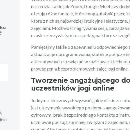
narzędzia, takie jak Zoom, Google Meet czy dedy
oferują różne funkcje, które mogą ułatwić pracę i
które z nich są najbardziej intuicyjne i elastyczne,
aku
zajęciami. Możliwość nagrywania sesji, zarządzani
ć
czasie rzeczywistym to aspekty, na które szczegó
Pamiętajmy także o zapewnieniu odpowiedniego z
aktualizacje oprogramowania, stabilne połączeni
alternatywnych rozwiązań w razie awarii technol
prowadzenia bezproblemowych zajęć jogi online.
Tworzenie angażującego do
uczestników jogi online
Jednym z kluczowych wyzwań, jakie niesie za sobą
jest utrzymanie wysokiego poziomu zaangażowan
i,
cyfrowym, brak bezpośredniego kontaktu z instr
ielu
uczniowie poczują się mniej związani z zajęciami
spadać. Aby temu zapobiec, nauczyciel jogi musi 