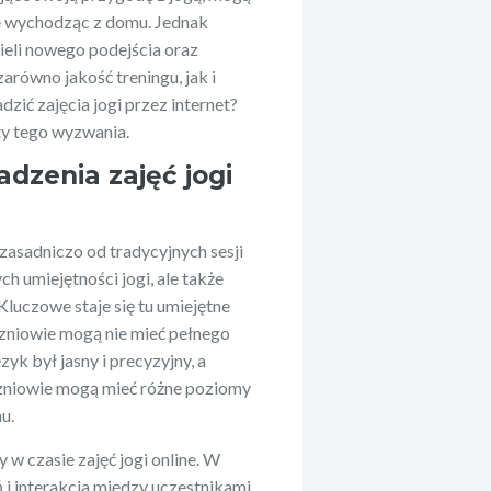
nie wychodząc z domu. Jednak
ieli nowego podejścia oraz
arówno jakość treningu, jak i
zić zajęcia jogi przez internet?
y tego wyzwania.
dzenia zajęć jogi
 zasadniczo od tradycyjnych sesji
ch umiejętności jogi, ale także
Kluczowe staje się tu umiejętne
czniowie mogą nie mieć pełnego
yk był jasny i precyzyjny, a
czniowie mogą mieć różne poziomy
u.
w czasie zajęć jogi online. W
 i interakcja między uczestnikami.