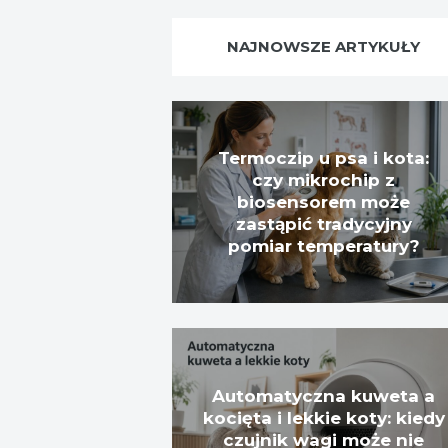
NAJNOWSZE ARTYKUŁY
Termoczip u psa i kota:
czy mikrochip z
biosensorem może
zastąpić tradycyjny
pomiar temperatury?
Automatyczna kuweta a
kocięta i lekkie koty: kiedy
czujnik wagi może nie