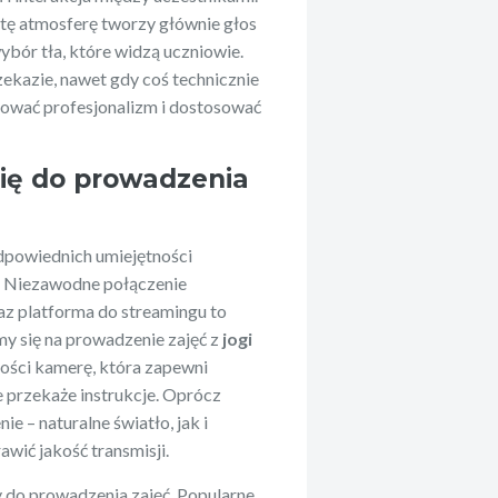
tę atmosferę tworzy głównie głos
ybór tła, które widzą uczniowie.
zekazie, nawet gdy coś technicznie
achować profesjonalizm i dostosować
ię do prowadzenia
odpowiednich umiejętności
i. Niezawodne połączenie
az platforma do streamingu to
my się na prowadzenie zajęć z
jogi
kości kamerę, która zapewni
e przekaże instrukcje. Oprócz
ie – naturalne światło, jak i
ić jakość transmisji.
do prowadzenia zajęć. Popularne