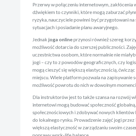
Przerwy w połączeniu internetowym, zakłócenia w
dźwiękiem to czynniki, które mogą zaburzać płyn
ryzyka, nauczyciele powinni być przygotowani na
sytuacjach i posiadanie planu awaryjnego.
Jednak
joga online
przynosi również szereg korzy
możliwość dotarcia do szerszej publiczności. Zaję
uczestnictwa osobom, które normalnie nie miałyby
jogi – czy to z powodów geograficznych, czy logi
mogą cieszyć się większą elastycznością, ćwicząc
miejscu. Wiele platform pozwala na zapisywanie s
możliwość powrotu do nich w dowolnym momenci
Dla instruktorów jest to także szansa na rozwój w
internetowi mogą budować społeczność globalną, 
społecznościowych i zdobywać nowych klientów b
do lokalnego rynku. Prowadzenie zajęć jogi przez
większą elastyczność w zarządzaniu swoim czasem
poprawy work-life balance.