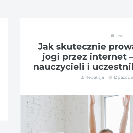
Inne
Jak skutecznie prowa
jogi przez internet 
nauczycieli i uczestn
Redakcja
12 paździe