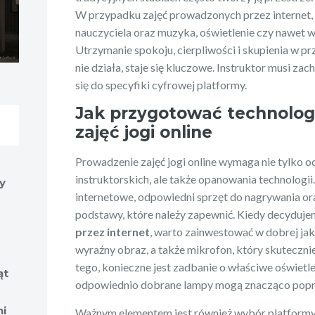
W przypadku zajęć prowadzonych przez internet, 
nauczyciela oraz muzyka, oświetlenie czy nawet w
Utrzymanie spokoju, cierpliwości i skupienia w pr
nie działa, staje się kluczowe. Instruktor musi z
się do specyfiki cyfrowej platformy.
Jak przygotować technolog
zajęć jogi online
Prowadzenie zajęć jogi online wymaga nie tylko 
instruktorskich, ale także opanowania technologi
y
internetowe, odpowiedni sprzęt do nagrywania or
podstawy, które należy zapewnić. Kiedy decyduje
przez internet
, warto zainwestować w dobrej ja
wyraźny obraz, a także mikrofon, który skuteczni
tego, konieczne jest zadbanie o właściwe oświetlen
ąt
odpowiednio dobrane lampy mogą znacząco popraw
ni
Ważnym elementem jest również wybór platformy 