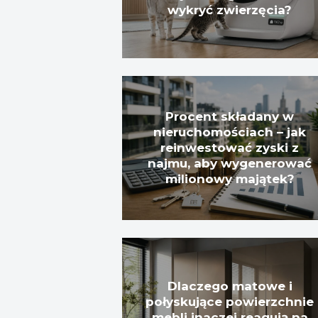
wykryć zwierzęcia?
Procent składany w
nieruchomościach – jak
reinwestować zyski z
najmu, aby wygenerować
milionowy majątek?
Dlaczego matowe i
połyskujące powierzchnie
mebli inaczej reagują na