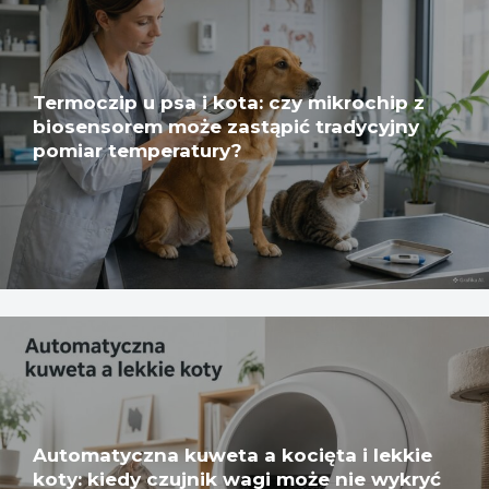
Termoczip u psa i kota: czy mikrochip z
biosensorem może zastąpić tradycyjny
pomiar temperatury?
Automatyczna kuweta a kocięta i lekkie
koty: kiedy czujnik wagi może nie wykryć