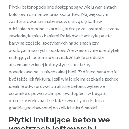
Płytki betonopodobne dostępne są w wielu wariantach
kolorów, rozmiarów oraz kształtów. Największym
zainteresowaniem nabywców cieszą się kafle w
odcieniach modnej szarości, która przez ostatnie sezony
zawładnęła mieszkaniami Polaków i tworzyła paletę
barw najczęściej spotykanych na ścianach czy
podłogach naszych rodaków. Ale w asortymencie płytek
imitujących beton można znaleźć także produkty
utrzymane w innej kolorystyce, chociażby
ponadczasowej i uniwersalnej bieli. Zróżnicowana może
być także ich faktura. Jeśli właściciel mieszkania zechce
idealnie odwzorować strukturę betonu, wybierze
ceramikę o powierzchni porowatej, lecz w bogatej
ofercie płytek znajdzie także wyroby o teksturze
gładkiej, pozbawionej wszelkich nierówności.
Płytki imitujące beton we
wnętrzach loftowych i