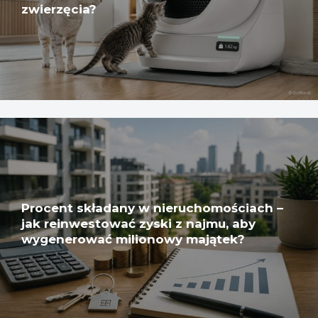
zwierzęcia?
Procent składany w nieruchomościach –
jak reinwestować zyski z najmu, aby
wygenerować milionowy majątek?