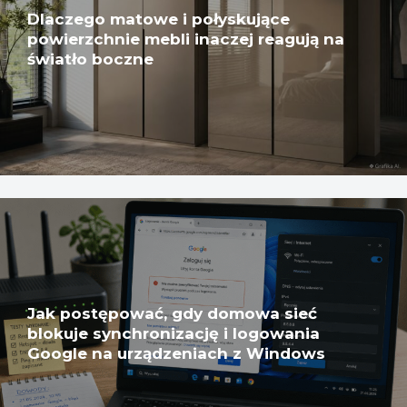
Dlaczego matowe i połyskujące
powierzchnie mebli inaczej reagują na
światło boczne
Jak postępować, gdy domowa sieć
blokuje synchronizację i logowania
Google na urządzeniach z Windows