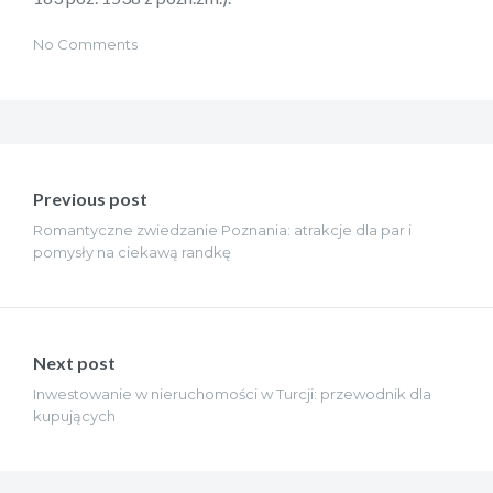
No Comments
Nawigacja
wpisu
Previous post
Romantyczne zwiedzanie Poznania: atrakcje dla par i
pomysły na ciekawą randkę
Next post
Inwestowanie w nieruchomości w Turcji: przewodnik dla
kupujących