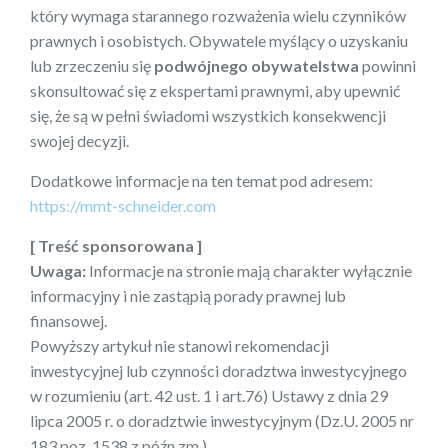
który wymaga starannego rozważenia wielu czynników
prawnych i osobistych. Obywatele myślący o uzyskaniu
lub zrzeczeniu się
podwójnego obywatelstwa
powinni
skonsultować się z ekspertami prawnymi, aby upewnić
się, że są w pełni świadomi wszystkich konsekwencji
swojej decyzji.
Dodatkowe informacje na ten temat pod adresem:
https://mmt-schneider.com
[ Treść sponsorowana ]
Uwaga:
Informacje na stronie mają charakter wyłącznie
informacyjny i nie zastąpią porady prawnej lub
finansowej.
Powyższy artykuł nie stanowi rekomendacji
inwestycyjnej lub czynności doradztwa inwestycyjnego
w rozumieniu (art. 42 ust. 1 i art.76) Ustawy z dnia 29
lipca 2005 r. o doradztwie inwestycyjnym (Dz.U. 2005 nr
183 poz. 1538 z późn.zm.).