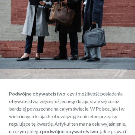
Podwójne obywatelstwo
, czyli możliwość posiadania
obywatelstwa więcej niż jednego kraju, staje się coraz
bardziej powszechne na całym świecie. W Polsce, jak i w
wielu innych krajach, obowiązują konkretne przepisy
regulujące tę kwestię. Artykuł ten ma na celu wyjaśnienie,
na czym polega
podwójne obywatelstwo
, jakie prawa i